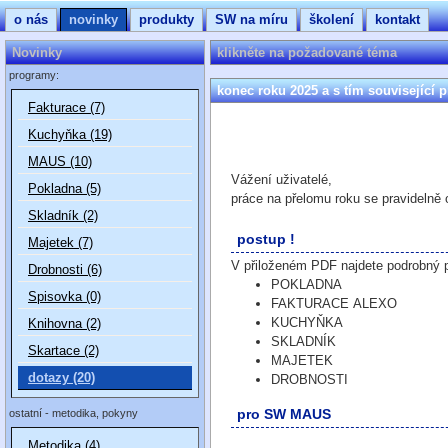
o nás
novinky
produkty
SW na míru
školení
kontakt
Novinky
klikněte na požadované téma
programy:
konec roku 2025 a s tím související 
Fakturace (7)
Kuchyňka (19)
MAUS (10)
Vážení uživatelé,
Pokladna (5)
práce na přelomu roku se pravidelně o
Skladník (2)
postup !
Majetek (7)
V přiloženém PDF najdete podrobný p
Drobnosti (6)
POKLADNA
Spisovka (0)
FAKTURACE ALEXO
KUCHYŇKA
Knihovna (2)
SKLADNÍK
Skartace (2)
MAJETEK
dotazy (20)
DROBNOSTI
pro SW MAUS
ostatní - metodika, pokyny
Metodika (4)