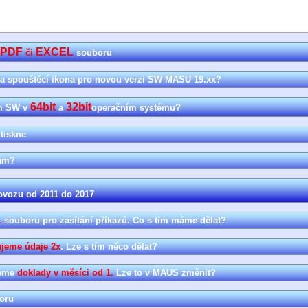
PDF
EXCEL
či
souboru
ila spouštěcí ikona pro novou verzi SW MASU 19.xx?
64bit
32bit
em SW v
a
operačním systému?
 tiskne
vám?
ovozu od 2011 do 2017
L
souboru pro zasílání příkazů. Co s tím máme dělat?
ujeme údaje 2x
. Lze s tím něco dělat?
jeme
doklady v měsíci od 1.
Lze to v MAUS změnit?
oru