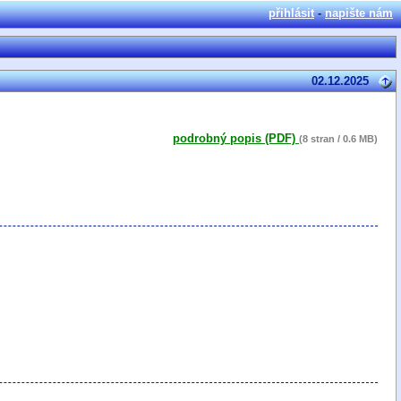
přihlásit
-
napište nám
02.12.2025
podrobný popis (PDF)
(8 stran / 0.6 MB)