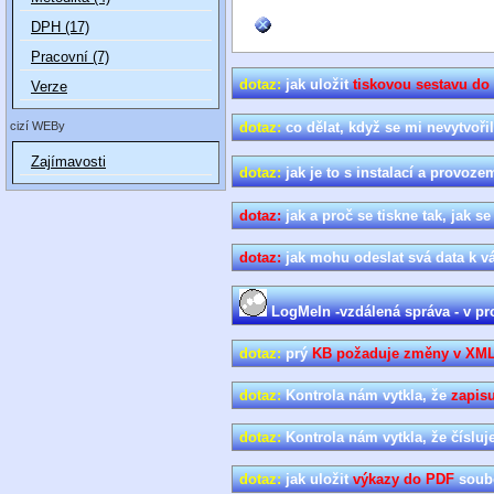
DPH (17)
Pracovní (7)
dotaz:
jak uložit
tiskovou sestavu do
Verze
cizí WEBy
dotaz:
co dělat, když se mi nevytvoř
Zajímavosti
dotaz:
jak je to s instalací a provoz
dotaz:
jak a proč se tiskne tak, jak se
dotaz:
jak mohu odeslat svá data k 
LogMeIn -vzdálená správa - v pr
dotaz:
prý
KB požaduje změny v XM
dotaz:
Kontrola nám vytkla, že
zapis
dotaz:
Kontrola nám vytkla, že číslu
dotaz:
jak uložit
výkazy do PDF
soub