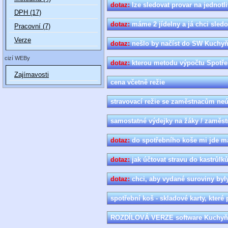
dotaz:
lze sledovat provar na jednotli
DPH (17)
dotaz:
máme 2 jídelny a já chci sled
Pracovní (7)
Verze
dotaz:
nešlo by načíst do SW Kuchy
cizí WEBy
dotaz:
kterou metodu výpočtu Spotře
Zajímavosti
cena včetně režie
stravovací režie se zaměstnacům neú
samostatné výdejky na žáky / zaměstn
dotaz:
do spotřebního koše mi jde mas
dotaz:
jak účtovat stravu do kastrůlk
dotaz:
chci, aby vydané suroviny byl
spotřební koš - skladové karty, které 
ROZDÍLOVÁ VERZE software Kuchyňk