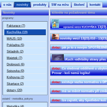
o nás
novinky
produkty
SW na míru
školení
kontakt
Novinky
klikněte na požadované téma
programy:
Fakturace (7)
13(23).
___opravná verze KUCHYŇKA
Kuchyňka (19)
novinky verzí 13(23).010 - 13(23)
MAUS (10)
Pokladna (5)
dotaz:
jak je to s novým SPOTŘEB
Skladník (2)
Majetek (7)
iKuch -odhlášky stravy přes 
Drobnosti (6)
dotaz:
Co sledovat odděleně u ubyt
Spisovka (0)
Provar - koš nemá logiku!
Knihovna (2)
dotaz:
existuje vazba normativu
Skartace (2)
dotazy (20)
dotaz:
má se měnit normativ při zm
ostatní - metodika, pokyny
dotaz:
lze zajistit, aby Spotřební ko
Metodika (4)